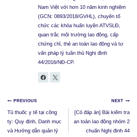
Nam Việt với hơn 10 năm kinh nghiệm
(GCN: 0893/2018/GVHL), chuyên tổ
chức các khóa huấn luyện ATVSLĐ,
quan trắc môi trường lao động, cấp
chứng chỉ, thẻ an toàn lao động và tư
vấn pháp lý tuân thủ Nghị định
44/2016/NĐ-CP.
Điều
PREVIOUS
NEXT
Tủ thuốc y tế tại công
[Có đáp án] Bài kiểm tra
hướng
ty: Quy định, Danh mục
an toàn lao động nhóm 2
bài
và Hướng dẫn quản lý
chuẩn Nghị định 44