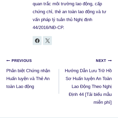
quan trắc môi trường lao động, cấp
chứng chỉ, thẻ an toàn lao động và tư
vấn pháp lý tuân thủ Nghị định
44/2016/NĐ-CP.
Điều
PREVIOUS
NEXT
Phân biệt Chứng nhận
Hướng Dẫn Lưu Trữ Hồ
hướng
Huấn luyện và Thẻ An
Sơ Huấn luyện An Toàn
bài
toàn Lao động
Lao Động Theo Nghị
viết
Định 44 [Tải biểu mẫu
miễn phí]