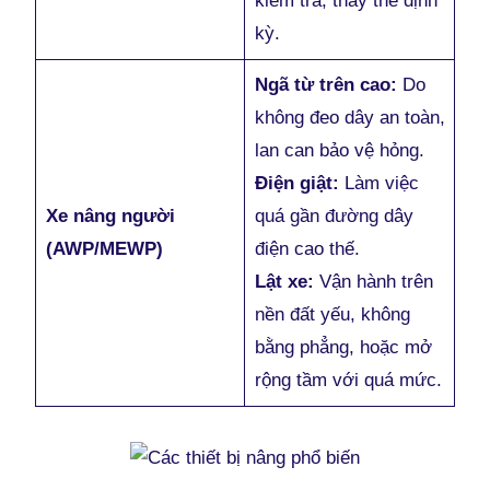
kiểm tra, thay thế định
kỳ.
Ngã từ trên cao:
Do
không đeo dây an toàn,
lan can bảo vệ hỏng.
Điện giật:
Làm việc
Xe nâng người
quá gần đường dây
(AWP/MEWP)
điện cao thế.
Lật xe:
Vận hành trên
nền đất yếu, không
bằng phẳng, hoặc mở
rộng tầm với quá mức.