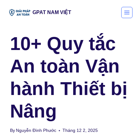
Skip
GPAT NAM VIỆT
to
content
10+ Quy tắc
An toàn Vận
hành Thiết bị
Nâng
By
Nguyễn Đình Phước
Tháng 12 2, 2025