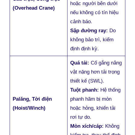
hoặc người bên dưới
(Overhead Crane)
nếu không có tín hiệu
cảnh báo.
Sập đường ray:
Do
không bảo trì, kiểm
định định kỳ.
Quá tải:
Cố gắng nâng
vật nặng hơn tải trọng
thiết kế (SWL).
Tuột phanh:
Hệ thống
Palăng, Tời điện
phanh hãm bị mòn
(Hoist/Winch)
hoặc hỏng, khiến tải
rơi tự do.
Mòn xích/cáp:
Không